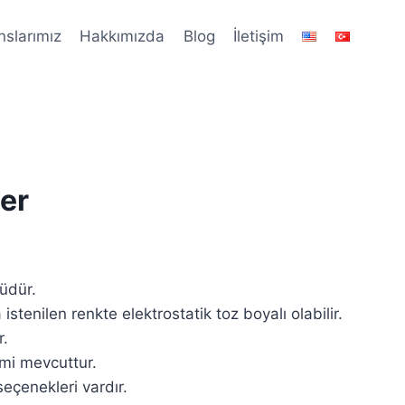
nslarımız
Hakkımızda
Blog
İletişim
er
üdür.
istenilen renkte elektrostatik toz boyalı olabilir.
r.
emi mevcuttur.
seçenekleri vardır.