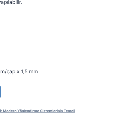
apılabilir.
mm/çap x 1,5 mm
i: Modern Yönlendirme Sistemlerinin Temeli