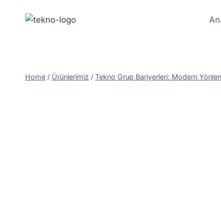
Skip
to
An
content
Home
/
Ürünlerimiz
/
Tekno Grup Bariyerleri: Modern Yönlen