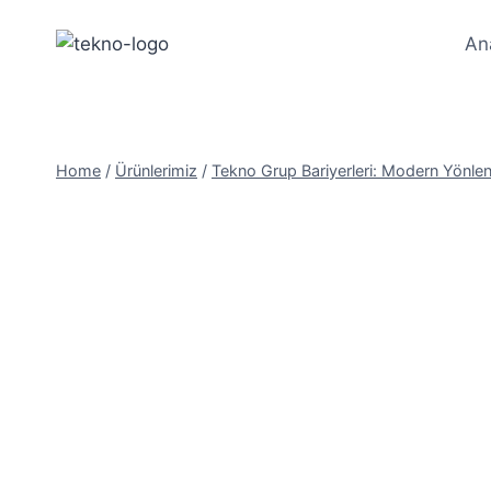
Skip
to
An
content
Home
/
Ürünlerimiz
/
Tekno Grup Bariyerleri: Modern Yönlen