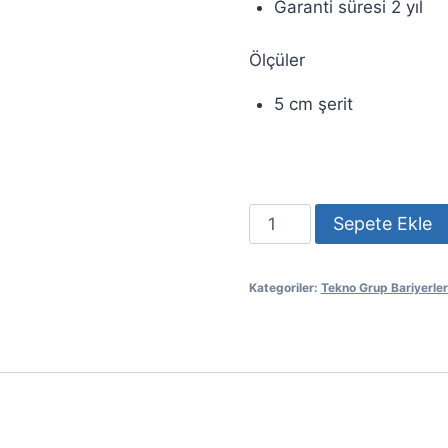
Garanti süresi 2 yıl
Ölçüler
5 cm şerit
TEKNO
Sepete Ekle
BARİYER
5
Kategoriler:
Tekno Grup Bariyerler
cm
MEKANİZMA
adet