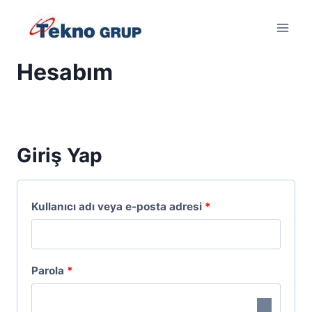
Skip
to
content
Hesabım
Giriş Yap
G
Kullanıcı adı veya e-posta adresi
*
e
r
G
Parola
*
e
e
k