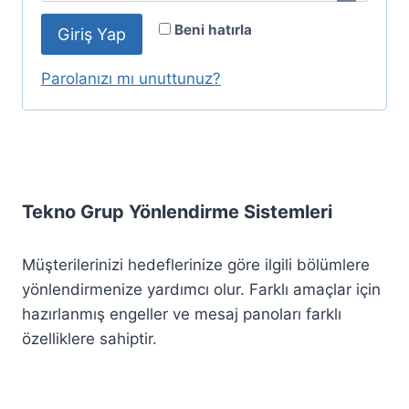
r
l
Beni hatırla
Giriş Yap
e
i
k
Parolanızı mı unuttunuz?
l
i
Tekno Grup Yönlendirme Sistemleri
Müşterilerinizi hedeflerinize göre ilgili bölümlere
yönlendirmenize yardımcı olur. Farklı amaçlar için
hazırlanmış engeller ve mesaj panoları farklı
özelliklere sahiptir.