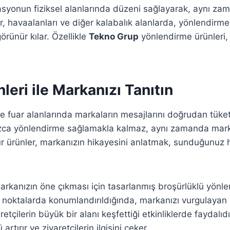
asyonun fiziksel alanlarında düzeni sağlayarak, aynı zama
er, havaalanları ve diğer kalabalık alanlarda, yönlendirm
ünür kılar. Özellikle
Tekno Grup
yönlendirme ürünleri, 
eri ile Markanızı Tanıtın
ve fuar alanlarında markaların mesajlarını doğrudan tüket
ızca yönlendirme sağlamakla kalmaz, aynı zamanda markanı
ür ürünler, markanızın hikayesini anlatmak, sunduğunuz h
 markanızın öne çıkması için tasarlanmış broşürlüklü yön
 noktalarda konumlandırıldığında, markanızı vurgulayan bro
retçilerin büyük bir alanı keşfettiği etkinliklerde faydalı
tırır ve ziyaretçilerin ilgisini çeker.