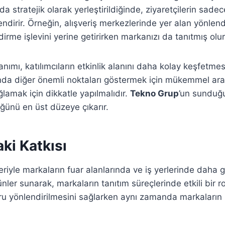
arda stratejik olarak yerleştirildiğinde, ziyaretçilerin s
dirir. Örneğin, alışveriş merkezlerinde yer alan yönlend
rme işlevini yerine getirirken markanızı da tanıtmış olur
nımı, katılımcıların etkinlik alanını daha kolay keşfetmesin
nda diğer önemli noktaları göstermek için mükemmel araçl
lamak için dikkatle yapılmalıdır.
Tekno Grup
’un sunduğu
ğünü en üst düzeye çıkarır.
ki Katkısı
riyle markaların fuar alanlarında ve iş yerlerinde daha 
nler sunarak, markaların tanıtım süreçlerinde etkili bir r
doğru yönlendirilmesini sağlarken aynı zamanda markaları