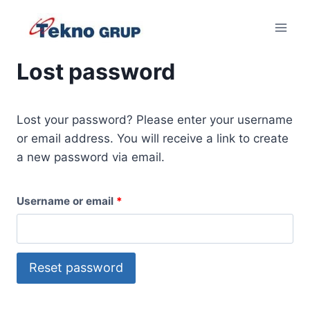
Skip
to
content
Lost password
Lost your password? Please enter your username
or email address. You will receive a link to create
a new password via email.
R
Username or email
*
e
q
Reset password
u
i